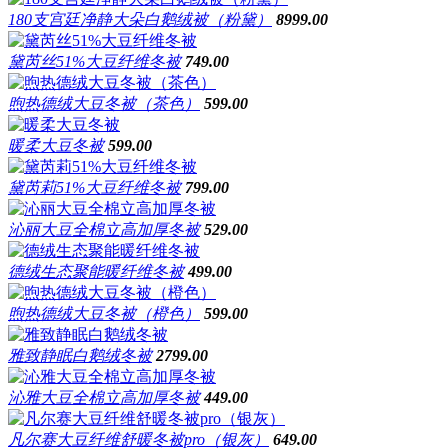
180支宫廷净静大朵白鹅绒被（粉黛）
8999.00
黛芮丝51%大豆纤维冬被
749.00
煦热德绒大豆冬被（茶色）
599.00
暖柔大豆冬被
599.00
黛芮莉51%大豆纤维冬被
799.00
沁丽大豆全棉立高加厚冬被
529.00
德绒生态聚能暖纤维冬被
499.00
煦热德绒大豆冬被（橙色）
599.00
雅致静眠白鹅绒冬被
2799.00
沁雅大豆全棉立高加厚冬被
449.00
凡尔赛大豆纤维舒暖冬被pro（银灰）
649.00