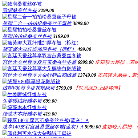
致润桑蚕丝冬被
3299.00
星耀二合一拍拍松桑蚕丝子母被
3899.00
星耀拍拍松桑蚕丝冬被
3199.00
黛芙娜大豆纤维加厚冬被（棕红）
499.00
宫廷天蚕丝尊享双宫茧桑蚕丝冬被
6999.00
皮箱较大易损，若
宫廷天蚕丝尊享大朵醇静白鹅绒被
13749.00
皮箱较大易损，若
绒耀V80尊享提花鹅绒被
5799.00
【联系战队上级咨询】
生姜暖绒纤维冬被
699.00
绿藻木本纤维冬被
419.00
臻享140支双宫茧桑蚕丝冬被(蓝灰）A
5999.00
皮箱较大易损，