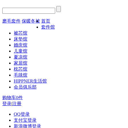
磨毛套件
保暖冬被
首页
套件馆
被芯馆
床垫馆
婚庆馆
儿童馆
夏凉馆
家居馆
枕芯馆
毛毯馆
HIPPNER生活馆
会员俱乐部
购物车
0
件
登录
|
注册
QQ登录
支付宝登录
新浪微博登录