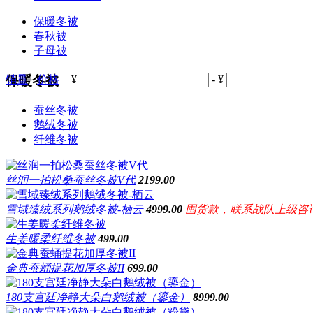
保暖冬被
春秋被
子母被
销量
保暖冬被
价格
¥
-
¥
蚕丝冬被
鹅绒冬被
纤维冬被
丝润一拍松桑蚕丝冬被V代
2199.00
雪域臻绒系列鹅绒冬被-栖云
4999.00
囤货款，联系战队上级咨
生姜暖柔纤维冬被
499.00
金典蚕蛹提花加厚冬被II
699.00
180支宫廷净静大朵白鹅绒被（鎏金）
8999.00